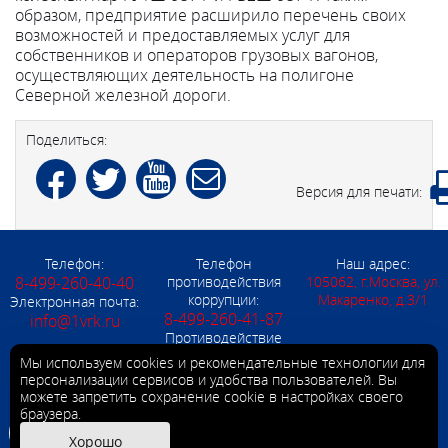
образом, предприятие расширило перечень своих
возможностей и предоставляемых услуг для
собственников и операторов грузовых вагонов,
осуществляющих деятельность на полигоне
Северной железной дороги.
Поделиться:
Версия для печати:
Телефон:
Телефон
Наш адрес:
8-499-260-40-40
противодействия
105062, г.Москва, ул.
коррупции:
Макаренко, д.3/1
Электронная почта:
8-499-260-41-87
info@1vrk.ru
Противодействие
коррупции:
Мы используем cookies и рекомендательные технологии для
Korrup@1vrk.ru
персонализации сервисов и удобства пользователей. Вы
© 2011-2026 АО "ВРК-1"
можете запретить сохранение cookie в настройках своего
браузера.
Max
Хорошо