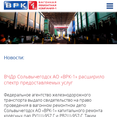
Новости:
ВЧДр Сольвычегодск АО «ВРК-1» расширило
спектр предоставляемых услуг
Федеральное агентство железнодорожного
транспорта выдало свидетельство на право
проведения в вагонном ремонтном депо
Сольвычегодск АО «ВРК-1» капитального ремонта
колёсных пар РУ1Ш-957 Г и РВ2Ш-957-Г. Таким