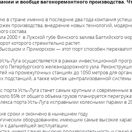
ании и вообще вагоноремонтного производства. Что 
ию в стране именно в последние два года компания успе
ержек производства, внедрение новых технологий, модер
го состава.
ала 2000 г. в Лужской губе Финского залива Балтийского м
борот которого стремительно растет.
ысоцком и Приморском — этот порт способен перехватить 
Усть-Луга осуществляется в рамках инвестиционной прог
ого Петербургского железнодорожного узла. Реконструкци
тей на промежуточных станциях до 1050 метров для орга
ых подстанций, а также монтаж централизованной систем
порта Усть-Луга станет самым крупным и современным в 
 около 65% от общего объема грузов планируется перегружа
екса порта Усть-Луга исправными колесными парами в 201
ие сроки и окончено в нынешнем году.
ическим оборудованием, имеющим самые высокие характери
и к дальнейшей эксплуатации.
астка, имеют самую высокую производительность и самую 