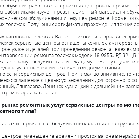
 обучение работников сервисных центров на предмет те
том работниками изучен презентационный материал и обуч
ехническом обслуживании и текущем ремонте. Кроме того,
х тележек. Получены сертификаты прохождения техническ
 вагонов на тележках Barber присвоена вторая категория
ележек сервисные центры оснащены комплектами средств
ов узлов и деталей при проведении ремонта тележек мод
 проведении ремонта тележек модели 18-9855» РД 32 ЦВ 1
ническому обслуживанию и текущему ремонту грузовых ва
реданы учтенные копии технической документации.
ю сети сервисных центров. Принимая во внимание, то ч
ючено соглашение с целью установления долгосрочного со
чный, Лянгасово, Ленинск-Кузнецкий с дальнейшим закл
нтрам второй категории.
а рынке ремонтных услуг сервисные центры по монт
сетного типа?
ание сети сервисного обслуживания колесных пар грузов
 центров: уменьшение времени простоя вагона в нерабоч