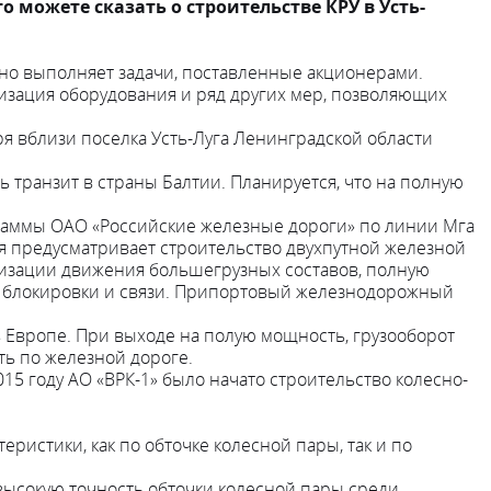
можете сказать о строительстве КРУ в Усть-
шно выполняет задачи, поставленные акционерами.
низация оборудования и ряд других мер, позволяющих
оря вблизи поселка Усть-Луга Ленинградской области
транзит в страны Балтии. Планируется, что на полную
раммы ОАО «Российские железные дороги» по линии Мга
я предусматривает строительство двухпутной железной
низации движения большегрузных составов, полную
ы блокировки и связи. Припортовый железнодорожный
Европе. При выходе на полую мощность, грузооборот
ть по железной дороге.
5 году АО «ВРК-1» было начато строительство колесно-
стики, как по обточке колесной пары, так и по
высокую точность обточки колесной пары среди