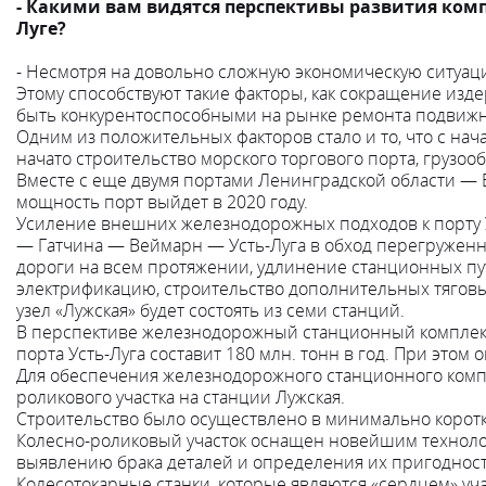
- Какими вам видятся перспективы развития комп
Луге?
- Несмотря на довольно сложную экономическую ситуац
Этому способствуют такие факторы, как сокращение изд
быть конкурентоспособными на рынке ремонта подвижно
Одним из положительных факторов стало и то, что с нач
начато строительство морского торгового порта, грузоо
Вместе с еще двумя портами Ленинградской области — В
мощность порт выйдет в 2020 году.
Усиление внешних железнодорожных подходов к порту 
— Гатчина — Веймарн — Усть-Луга в обход перегруженн
дороги на всем протяжении, удлинение станционных пу
электрификацию, строительство дополнительных тягов
узел «Лужская» будет состоять из семи станций.
В перспективе железнодорожный станционный комплекс 
порта Усть-Луга составит 180 млн. тонн в год. При этом
Для обеспечения железнодорожного станционного компл
роликового участка на станции Лужская.
Строительство было осуществлено в минимально коротк
Колесно-роликовый участок оснащен новейшим технолог
выявлению брака деталей и определения их пригодност
Колесотокарные станки, которые являются «сердцем» уч