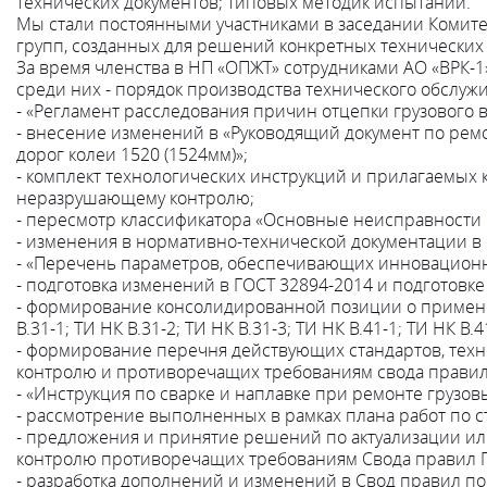
технических документов; типовых методик испытаний.
Мы стали постоянными участниками в заседании Комитет
групп, созданных для решений конкретных технических 
За время членства в НП «ОПЖТ» сотрудниками АО «ВРК-
среди них - порядок производства технического обслуж
- «Регламент расследования причин отцепки грузового 
- внесение изменений в «Руководящий документ по рем
дорог колеи 1520 (1524мм)»;
- комплект технологических инструкций и прилагаемых
неразрушающему контролю;
- пересмотр классификатора «Основные неисправности г
- изменения в нормативно-технической документации в 
- «Перечень параметров, обеспечивающих инновационно
- подготовка изменений в ГОСТ 32894-2014 и подготовке
- формирование консолидированной позиции о применени
В.31-1; ТИ НК В.31-2; ТИ НК В.31-3; ТИ НК В.41-1; ТИ НК В.4
- формирование перечня действующих стандартов, тех
контролю и противоречащих требованиям свода правил П
- «Инструкция по сварке и наплавке при ремонте грузо
- рассмотрение выполненных в рамках плана работ по с
- предложения и принятие решений по актуализации и
контролю противоречащих требованиям Свода правил ПР
- разработка дополнений и изменений в Свод правил по н