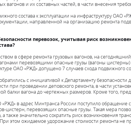
ых вагонов и их составных частей, в части внесения треб
ижного состава к эксплуатации на инфраструктуру ОАО «Р
документации, направленной на организацию ремонта подв
безопасности перевозок, учитывая риск возникнове
става?
ьством в сфере ремонта грузовых вагонов, на сегодняшни
вагонами перевозящими опасные грузы (вагоны цистерн
ктуре ОАО «РЖД» допущено 7 случаев схода подвижного со
обратились с инициативой к Департаменту безопасности 
сти при проведении деповского ремонта, в части установ
ной балки вагона до чертежных размеров. Кроме того, пр
О «РЖД» в адрес Минтранса России поступило обращение с
в-цистерн, перевозящих опасные грузы. Такая мера позв
а, а также значительно сократить риск возникновения тра
 При этом ожидаемое удорожание стоимости ремонта не п