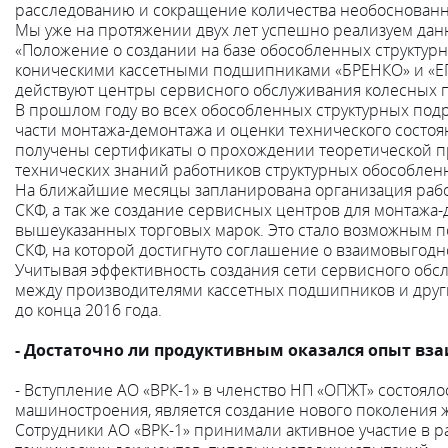
расследованию и сокращение количества необоснованн
Мы уже на протяжении двух лет успешно реализуем да
«Положение о создании на базе обособленных структур
коническими кассетными подшипниками «БРЕНКО» и «ЕПК
действуют центры сервисного обслуживания колесных 
В прошлом году во всех обособленных структурных подр
части монтажа-демонтажа и оценки технического состоя
получены сертификаты о прохождении теоретической п
технических знаний работников структурных обособлен
На ближайшие месяцы запланирована организация рабо
СКФ, а так же создание сервисных центров для монтажа
вышеуказанных торговых марок. Это стало возможным по
СКФ, на которой достигнуто соглашение о взаимовыгодн
Учитывая эффективность создания сети сервисного обс
между производителями кассетных подшипников и друг
до конца 2016 года.
- Достаточно ли продуктивным оказался опыт вз
- Вступление АО «ВРК-1» в членство НП «ОПЖТ» состоял
машиностроения, является создание нового поколения 
Сотрудники АО «ВРК-1» принимали активное участие в 