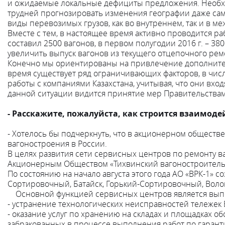
и ожидаемые локальные дефициты предложения. Необхо
трудней прогнозировать изменения географии даже сам
виды перевозимых грузов, как во внутреннем, так и в 
Вместе с тем, в настоящее время активно проводится р
составил 2500 вагонов, в первом полугодии 2016 г. – 38
увеличить выпуск вагонов из текущего отцепочного ремо
Конечно мы ориентированы на привлечение дополнитель
время существует ряд ограничивающих факторов, в чис
работы с компаниями Казахстана, учитывая, что они вх
данной ситуации видится принятие мер Правительства
- Расскажите, пожалуйста, как строится взаимод
- Хотелось бы подчеркнуть, что в акционерном обществ
вагоностроения в России.
В целях развития сети сервисных центров по ремонту в
Акционерным Обществом «Тихвинский вагоностроительны
По состоянию на начало августа этого года АО «ВРК-1» 
Сортировочный, Батайск, Горький-Сортировочный, Волог
Основной функцией сервисных центров является выпол
- устранение технологических неисправностей тележек 
- оказание услуг по хранению на складах и площадках об
забракованных в процессе выполнения работ по гарант