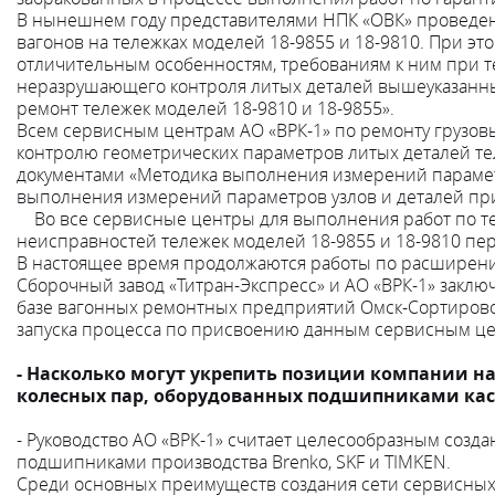
В нынешнем году представителями НПК «ОВК» проведено
вагонов на тележках моделей 18-9855 и 18-9810. При э
отличительным особенностям, требованиям к ним при т
неразрушающего контроля литых деталей вышеуказанны
ремонт тележек моделей 18-9810 и 18-9855».
Всем сервисным центрам АО «ВРК-1» по ремонту грузовых
контролю геометрических параметров литых деталей т
документами «Методика выполнения измерений параметр
выполнения измерений параметров узлов и деталей при
Во все сервисные центры для выполнения работ по тех
неисправностей тележек моделей 18-9855 и 18-9810 пе
В настоящее время продолжаются работы по расширени
Сборочный завод «Титран-Экспресс» и АО «ВРК-1» закл
базе вагонных ремонтных предприятий Омск-Сортирово
запуска процесса по присвоению данным сервисным це
- Насколько могут укрепить позиции компании н
колесных пар, оборудованных подшипниками кас
- Руководство АО «ВРК-1» считает целесообразным созд
подшипниками производства Brenko, SKF и TIMKEN.
Среди основных преимуществ создания сети сервисных