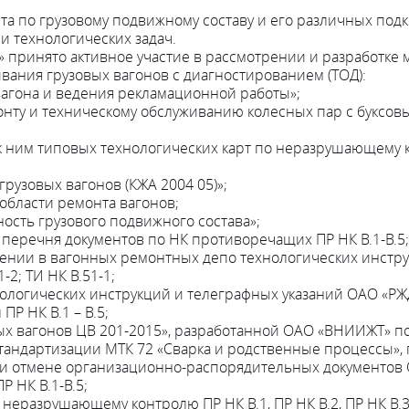
а по грузовому подвижному составу и его различных подк
и технологических задач.
1» принято активное участие в рассмотрении и разработк
ивания грузовых вагонов с диагностированием (ТОД):
вагона и ведения рекламационной работы»;
онту и техническому обслуживанию колесных пар с буксов
 к ним типовых технологических карт по неразрушающему
рузовых вагонов (КЖА 2004 05)»;
области ремонта вагонов;
сть грузового подвижного состава»;
 перечня документов по НК противоречащих ПР НК В.1-В.5;
и в вагонных ремонтных депо технологических инструкций
1-2; ТИ НК В.51-1;
нологических инструкций и телеграфных указаний ОАО «Р
Р НК В.1 – В.5;
вых вагонов ЦВ 201-2015», разработанной ОАО «ВНИИЖТ» п
тандартизации МТК 72 «Сварка и родственные процессы»,
ли отмене организационно-распорядительных документов
 НК В.1-В.5;
еразрушающему контролю ПР НК В.1, ПР НК В.2, ПР НК В.3, 