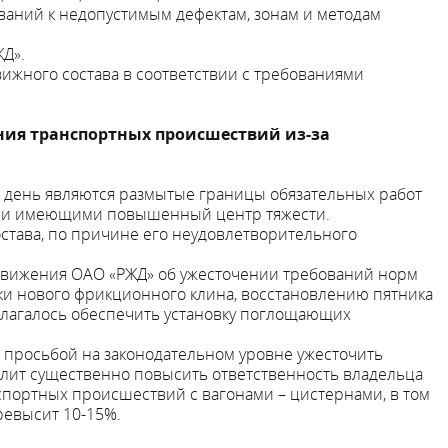
ований к недопустимым дефектам, зонам и методам
ЖД».
ижного состава в соответствии с требованиями
ния транспортных происшествий из-за
й день являются размытые границы обязательных работ
ы) и имеющими повышенный центр тяжести.
става, по причине его неудовлетворительного
движения ОАО «РЖД» об ужесточении требований норм
ки нового фрикционного клина, восстановлению пятника
едлагалось обеспечить установку поглощающих
 просьбой на законодательном уровне ужесточить
олит существенно повысить ответственность владельца
нспортных происшествий с вагонами – цистернами, в том
ревысит 10-15%.