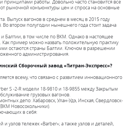
 принципами работы. Довольно часто становится все
т от рыночной конъюнктуры цен и спроса на основные
а. Выпуск вагонов в среднем в месяц в 2015 году
в). Во втором полугодии нынешнего года стоит задача
 Балтии, в том числе по ВКМ. Однако в настоящее
. Как пример можно назвать положительную практику
нными остаются страны Балтии. Ключом в разрешении
моженного администрирования.
винский Сборочный завод «Титран-Экспресс»?
ляется всему, что связано с развитием инновационного
ber S -2-R модели 18-9810 и 18-9855 между Закрытым
бслуживание грузовых вагонов.
онтных депо: Хабаровск, Улан-Удэ, Инская, Свердловск-
 (ВКМ Новосокольники).
лючающих в себя:
и узлов тележек «Barber»; а также узлов и деталей,