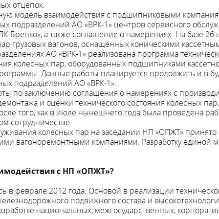
ых отцепок.
нную модель взаимодействия с подшипниковыми компания
ных подразделений АО «ВРК-1» центров сервисного обслу
-Бренко», а также соглашение о намерениях. На базе 26
пар грузовых вагонов, оснащенных коническими кассетны
азделениях АО «ВРК-1» реализована программа техническ
ния колесных пар, оборудованных подшипниками кассетного
рограммы. Данные работы планируется продолжить и в бу
ных подразделений АО «ВРК-1».
ты по заключению соглашения о намерениях с производи
-демонтажа и оценки технического состояния колесных па
сле того, как в июле нынешнего года была проведена раб
ом сотрудничестве.
луживания колесных пар на заседании НП «ОПЖТ» принято
ими вагоноремонтными компаниями. Разработку единой м
аимодействия с НП «ОПЖТ»?
ось в феврале 2012 года. Основой в реализации техничес
железнодорожного подвижного состава и высокотехнологи
разработке национальных, межгосударственных, корпорати