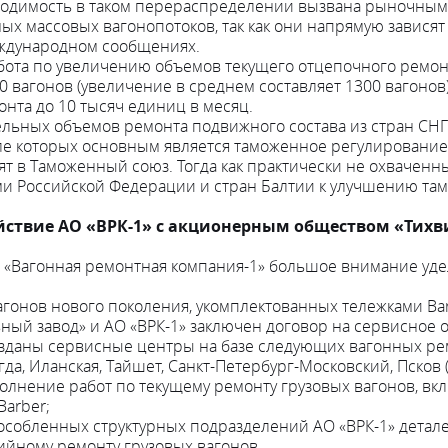
димость в таком перераспределении вызвана рыночными
ых массовых вагонопотоков, так как они напрямую завися
международном сообщениях.
абота по увеличению объемов текущего отцепочного ремонт
00 вагонов (увеличение в среднем составляет 1300 вагоно
нта до 10 тысяч единиц в месяц.
ных объемов ремонта подвижного состава из стран СНГ и
ле которых основным является таможенное регулирование
одят в Таможенный союз. Тогда как практически не охваче
ми Российской Федерации и стран Балтии к улучшению та
ействие АО «ВРК-1» с акционерным обществом «Тих
е «Вагонная ремонтная компания-1» большое внимание уде
агонов нового поколения, укомплектованных тележками Bar
й завод» и АО «ВРК-1» заключен договор на сервисное о
созданы сервисные центры на базе следующих вагонных рем
да, Иланская, Тайшет, Санкт-Петербург-Московский, Псков
нение работ по текущему ремонту грузовых вагонов, вк
Barber;
особленных структурных подразделений АО «ВРК-1» деталей 
ийному ремонту грузовых вагонов.