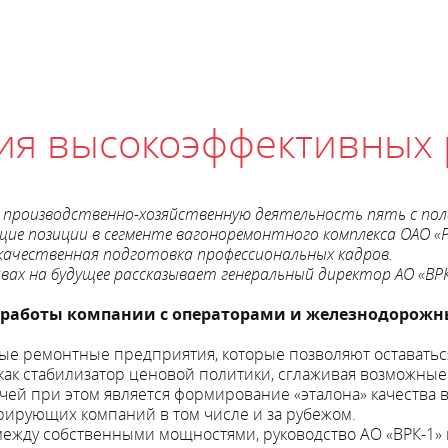
ия высокоэффективных 
ою производственно-хозяйственную деятельность пять с по
щие позиции в сегменте вагоноремонтного комплекса ОАО «
и качественная подготовка профессиональных кадров.
вах на будущее рассказывает генеральный директор АО «ВРК
 работы компании с операторами и железнодорож
нные ремонтные предприятия, которые позволяют оставать
как стабилизатор ценовой политики, сглаживая возможные 
й при этом является формирование «эталона» качества в
урирующих компаний в том числе и за рубежом.
ежду собственными мощностями, руководство АО «ВРК-1» 