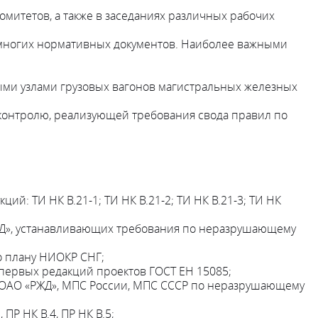
омитетов, а также в заседаниях различных рабочих
е многих нормативных документов. Наиболее важными
ыми узлами грузовых вагонов магистральных железных
 контролю, реализующей требования свода правил по
: ТИ НК В.21-1; ТИ НК В.21-2; ТИ НК В.21-3; ТИ НК
ЖД», устанавливающих требования по неразрушающему
о плану НИОКР СНГ;
 первых редакций проектов ГОСТ ЕН 15085;
 ОАО «РЖД», МПС России, МПС СССР по неразрушающему
ПР НК В.4, ПР НК В.5;